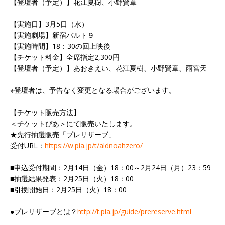
【登壇者（予定）】花江夏樹、小野賢章
【実施日】3月5日（水）
【実施劇場】新宿バルト９
【実施時間】18：30の回上映後
【チケット料金】全席指定2,300円
【登壇者（予定）】あおきえい、花江夏樹、小野賢章、雨宮天
※登壇者は、予告なく変更となる場合がございます。
【チケット販売方法】
＜チケットぴあ＞にて販売いたします。
★先行抽選販売「プレリザーブ」
受付URL：
https://w.pia.jp/t/aldnoahzero/
■申込受付期間：2月14日（金）18：00～2月24日（月）23：59
■抽選結果発表：2月25日（火）18：00
■引換開始日：2月25日（火）18：00
●プレリザーブとは？
http://t.pia.jp/guide/prereserve.html