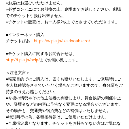
※お席はお選びいただけません。
※必ずコンビニにてお引換の上、劇場までお越しください。劇場
でのチケット引換は出来ません。
※チケットの販売は、お一人様2枚までとさせていただきます。
■インターネット購入
チケットぴあ：
https://w.pia.jp/t/aldnoahzero/
●チケット購入に関するお問合わせは、
http://t.pia.jp/help/
までお願い致します。
＜注意文言＞
●転売目的でのご購入は、固くお断りいたします。ご来場時にご
本人様確認をさせていただく場合がございますので、身分証をご
持参のうえお越しください。
●今後の情勢やその他主催者の判断により、舞台挨拶の開催中止
や、登壇者などの内容は予告なく変更になる場合がございます。
その場合も、交通費や宿泊費などの補償はいたしません。
●特別興行の為、各種招待券は、ご使用いただけません。
●全席指定席となります。チケットをお持ちでない方はご覧にな