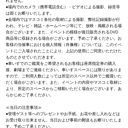
れません。
●場内でのカメラ（携帯電話含む）・ビデオによる撮影、録音等
は固くお断りいたします。
●会場内ではマスコミ各社の取材による撮影、弊社記録撮影が行
われ、テレビ・雑誌・ホームページ等にて、放映・掲載される場
合がございます。また、イベントの模様が後日販売されるDVD
商品等に収録される場合がございます。予めご了承ください。お
客様の当催事における個人情報（肖像権）については、このイベ
ントにご入場されたことにより、上記の使用にご同意いただけた
ものとさせていただきます。
●車いすでのご鑑賞をご希望されるお客様は座席指定券の購入
後、劇場までご連絡ください。車いすスペースには限りがありま
すので、ご利用人数によっては所定のスペース以外でご鑑賞いた
だく場合がございます。また、イベントの内容やマスコミ取材に
より、所定のスペースからご移動いただく場合がございます。あ
らかじめご了承ください。
≪当日の注意事項≫
●登壇ゲスト等へのプレゼントやお手紙、お花や差し入れなどは
お受け取り出来ません。当日および事前の郵送もお断りいたしま
す。予めご了承ください。