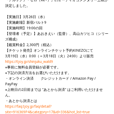
決定しました。
【実施日】3月26日（水）
【実施劇場】新宿バルト9
【実施時間】19:00の回
【登壇者（予定）】あおきえい（監督）、高山カツヒコ（シリー
ズ構成）
【鑑賞料金】2,300円（税込）
【チケット発売】オンラインチケット予約KINEZOにて
3月19日（水）0:00（＝3月18日（火）24:00）より販売
https://tjoy.jp/shinjuku_wald9
※事前に無料会員登録が必要です。
※下記の決済方法をお選びいただけます。
・オンライン決済 クレジットカード / Amazon Pay /
PayPay
※上映日の2日前までは ”あとから決済” はご利用いただけませ
ん。
・あとから決済とは
https://faq.tjoy.jp/faq/detail?
site=916369P4&category=17&id=336&hot_list=true