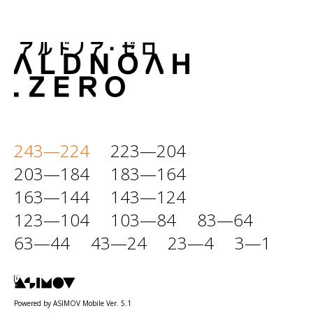
243—224
223—204
203—184
183—164
163—144
143—124
123—104
103—84
83—64
63—44
43—24
23—4
3—1
Powered by ASIMOV Mobile Ver. 5.1